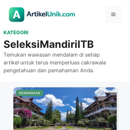
Langsung
ke
Menu
isi
KATEGORI
SeleksiMandiriITB
Temukan wawasan mendalam di setiap
artikel untuk terus memperluas cakrawala
pengetahuan dan pemahaman Anda.
PENDIDIKAN