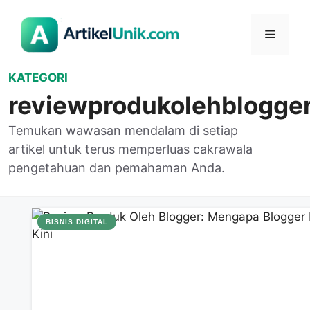
Langsung
ke
Menu
isi
KATEGORI
reviewprodukolehblogge
Temukan wawasan mendalam di setiap
artikel untuk terus memperluas cakrawala
pengetahuan dan pemahaman Anda.
BISNIS DIGITAL