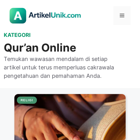
Langsung
ke
Menu
isi
KATEGORI
Qur’an Online
Temukan wawasan mendalam di setiap
artikel untuk terus memperluas cakrawala
pengetahuan dan pemahaman Anda.
RELIGI