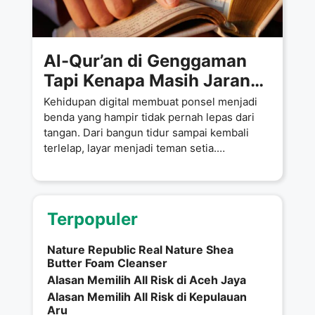
Al-Qur’an di Genggaman
Tapi Kenapa Masih Jarang
Dibaca Padahal Scroll
Kehidupan digital membuat ponsel menjadi
Nggak Pernah Absen
benda yang hampir tidak pernah lepas dari
tangan. Dari bangun tidur sampai kembali
terlelap, layar menjadi teman setia.
Menariknya,
Terpopuler
Nature Republic Real Nature Shea
Butter Foam Cleanser
Alasan Memilih All Risk di Aceh Jaya
Alasan Memilih All Risk di Kepulauan
Aru