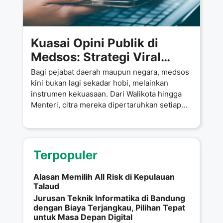
Kuasai Opini Publik di
Medsos: Strategi Viral
Pejabat Tanpa Robot,
Bagi pejabat daerah maupun negara, medsos
Hanya dengan Manusia
kini bukan lagi sekadar hobi, melainkan
instrumen kekuasaan. Dari Walikota hingga
Asli
Menteri, citra mereka dipertaruhkan setiap
kali menekan
Terpopuler
Alasan Memilih All Risk di Kepulauan
Talaud
Jurusan Teknik Informatika di Bandung
dengan Biaya Terjangkau, Pilihan Tepat
untuk Masa Depan Digital