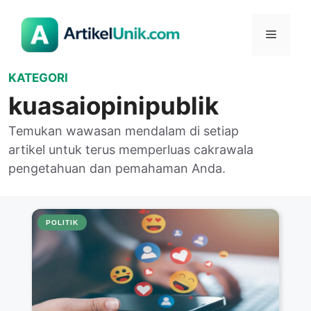
Langsung
ke
Menu
isi
KATEGORI
kuasaiopinipublik
Temukan wawasan mendalam di setiap
artikel untuk terus memperluas cakrawala
pengetahuan dan pemahaman Anda.
POLITIK