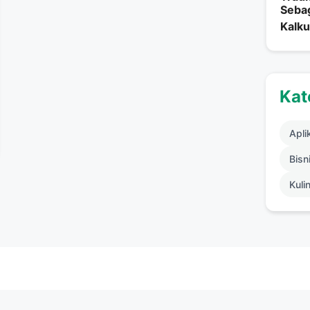
Seba
Kalku
Kat
Apli
Bisni
Kuli