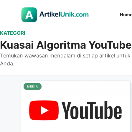
Langsung
ke
Hom
isi
KATEGORI
Kuasai Algoritma YouTube
Temukan wawasan mendalam di setiap artikel untu
Anda.
MEDIA