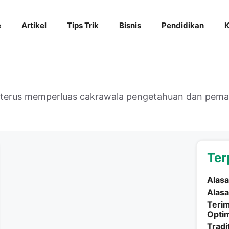
e
Artikel
Tips Trik
Bisnis
Pendidikan
K
k terus memperluas cakrawala pengetahuan dan pe
Ter
Alasa
Alasa
Terim
Optim
Tradi