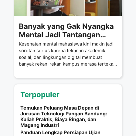
Banyak yang Gak Nyangka
Mental Jadi Tantangan
Terbesar Mahasiswa di Era
Kesehatan mental mahasiswa kini makin jadi
Sekarang. Kamu
sorotan serius karena tekanan akademik,
sosial, dan lingkungan digital membuat
Termasuk?
banyak rekan-rekan kampus merasa tertekan
atau kewalahan menjalani
Terpopuler
Temukan Peluang Masa Depan di
Jurusan Teknologi Pangan Bandung:
Kuliah Praktis, Biaya Ringan, dan
Magang Industri
Panduan Lengkap Persiapan Ujian