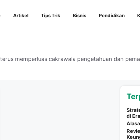
e
Artikel
Tips Trik
Bisnis
Pendidikan
K
k terus memperluas cakrawala pengetahuan dan pe
Ter
Strat
di Er
Alasa
Revi
Keung