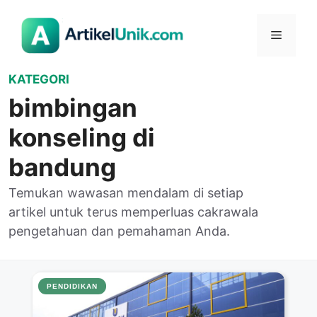
Langsung
ke
Menu
isi
KATEGORI
bimbingan
konseling di
bandung
Temukan wawasan mendalam di setiap
artikel untuk terus memperluas cakrawala
pengetahuan dan pemahaman Anda.
PENDIDIKAN