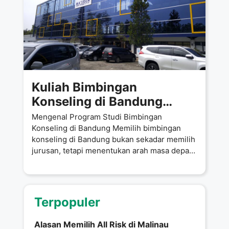
Kuliah Bimbingan
Konseling di Bandung
Cuma 5,5 Juta per
Mengenal Program Studi Bimbingan
Semester? Ini Kesempatan
Konseling di Bandung Memilih bimbingan
konseling di Bandung bukan sekadar memilih
Emas di Universitas
jurusan, tetapi menentukan arah masa depan
Ma’soem!
sebagai pendidik dan
Terpopuler
Alasan Memilih All Risk di Malinau