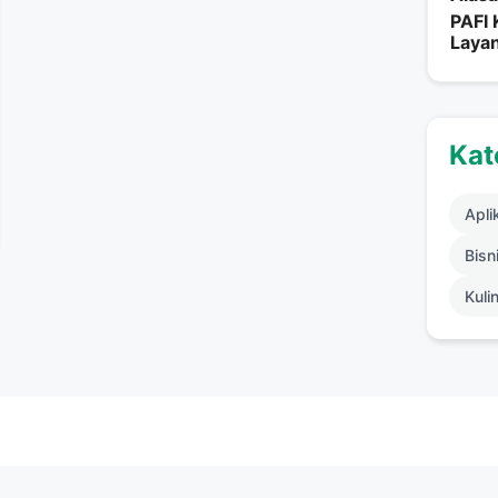
PAFI
Layan
Kat
Apli
Bisni
Kuli