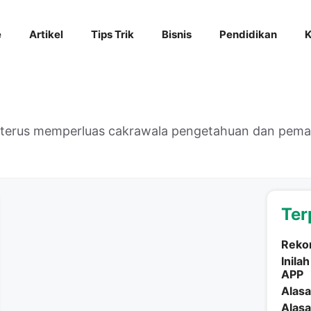
e
Artikel
Tips Trik
Bisnis
Pendidikan
K
k terus memperluas cakrawala pengetahuan dan pe
Ter
Reko
Inila
APP
Alasa
Alasa