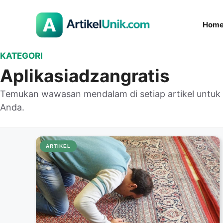
Langsung
ke
Hom
isi
KATEGORI
Aplikasiadzangratis
Temukan wawasan mendalam di setiap artikel untu
Anda.
ARTIKEL