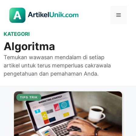
Langsung
ke
Menu
isi
KATEGORI
Algoritma
Temukan wawasan mendalam di setiap
artikel untuk terus memperluas cakrawala
pengetahuan dan pemahaman Anda.
TIPS TRIK