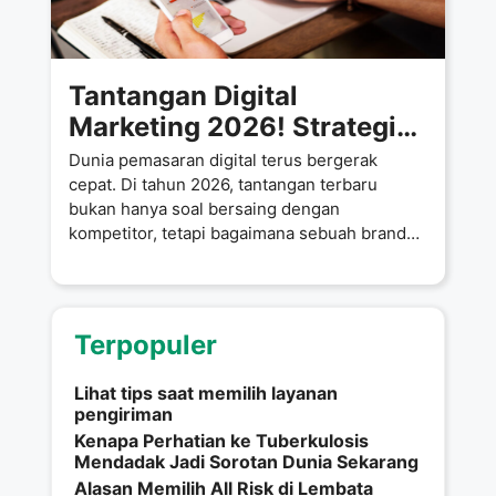
Tantangan Digital
Marketing 2026! Strategi
Cerdas Agar Bisnis Tak
Dunia pemasaran digital terus bergerak
Terkubur Algoritma
cepat. Di tahun 2026, tantangan terbaru
bukan hanya soal bersaing dengan
kompetitor, tetapi bagaimana sebuah brand
mampu bertahan ketika
Terpopuler
Lihat tips saat memilih layanan
pengiriman
Kenapa Perhatian ke Tuberkulosis
Mendadak Jadi Sorotan Dunia Sekarang
Alasan Memilih All Risk di Lembata