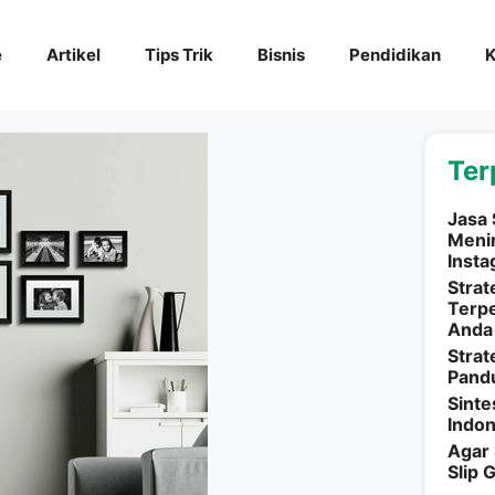
e
Artikel
Tips Trik
Bisnis
Pendidikan
K
Ter
Jasa 
Menin
Inst
Strat
Terpe
Anda
Strat
Pand
Sint
Indo
Agar 
Slip G