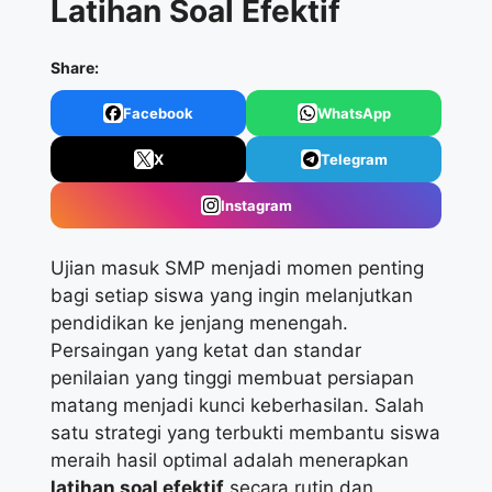
Latihan Soal Efektif
Share:
Facebook
WhatsApp
X
Telegram
Instagram
Ujian masuk SMP menjadi momen penting
bagi setiap siswa yang ingin melanjutkan
pendidikan ke jenjang menengah.
Persaingan yang ketat dan standar
penilaian yang tinggi membuat persiapan
matang menjadi kunci keberhasilan. Salah
satu strategi yang terbukti membantu siswa
meraih hasil optimal adalah menerapkan
latihan soal efektif
secara rutin dan