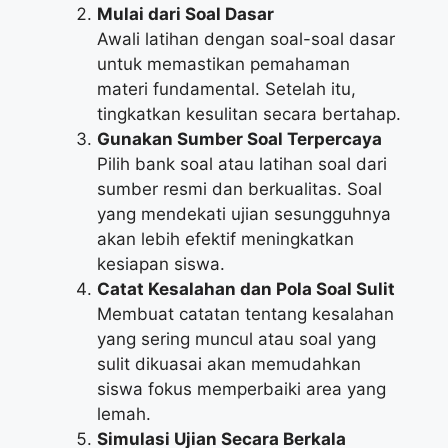
Mulai dari Soal Dasar
Awali latihan dengan soal-soal dasar
untuk memastikan pemahaman
materi fundamental. Setelah itu,
tingkatkan kesulitan secara bertahap.
Gunakan Sumber Soal Terpercaya
Pilih bank soal atau latihan soal dari
sumber resmi dan berkualitas. Soal
yang mendekati ujian sesungguhnya
akan lebih efektif meningkatkan
kesiapan siswa.
Catat Kesalahan dan Pola Soal Sulit
Membuat catatan tentang kesalahan
yang sering muncul atau soal yang
sulit dikuasai akan memudahkan
siswa fokus memperbaiki area yang
lemah.
Simulasi Ujian Secara Berkala