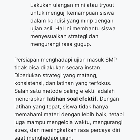
Lakukan ulangan mini atau tryout
untuk menguji kemampuan siswa
dalam kondisi yang mirip dengan
ujian asli. Hal ini membantu siswa
menyesuaikan strategi dan
mengurangi rasa gugup.
Persiapan menghadapi ujian masuk SMP
tidak bisa dilakukan secara instan.
Diperlukan strategi yang matang,
konsistensi, dan latihan yang terfokus.
Salah satu metode paling efektif adalah
menerapkan
latihan soal efektif
. Dengan
latihan yang tepat, siswa tidak hanya
memahami materi dengan lebih baik, tetapi
juga mampu mengelola waktu, mengurangi
stres, dan meningkatkan rasa percaya diri
saat menghadapi ujian.