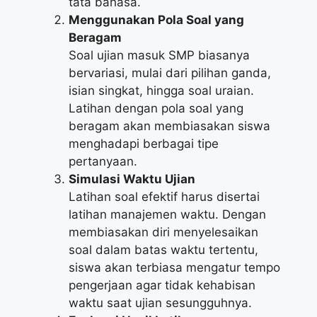
tata bahasa.
Menggunakan Pola Soal yang
Beragam
Soal ujian masuk SMP biasanya
bervariasi, mulai dari pilihan ganda,
isian singkat, hingga soal uraian.
Latihan dengan pola soal yang
beragam akan membiasakan siswa
menghadapi berbagai tipe
pertanyaan.
Simulasi Waktu Ujian
Latihan soal efektif harus disertai
latihan manajemen waktu. Dengan
membiasakan diri menyelesaikan
soal dalam batas waktu tertentu,
siswa akan terbiasa mengatur tempo
pengerjaan agar tidak kehabisan
waktu saat ujian sesungguhnya.