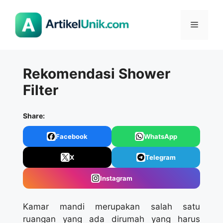
Langsung
ke
Menu
isi
Rekomendasi Shower
Filter
Share:
Facebook
WhatsApp
X
Telegram
Instagram
Kamar mandi merupakan salah satu
ruangan yang ada dirumah yang harus