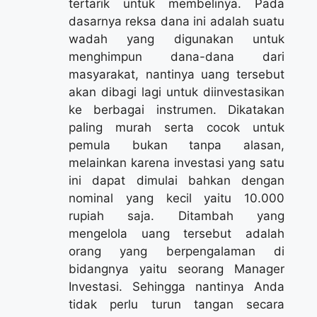
tertarik untuk membelinya. Pada
dasarnya reksa dana ini adalah suatu
wadah yang digunakan untuk
menghimpun dana-dana dari
masyarakat, nantinya uang tersebut
akan dibagi lagi untuk diinvestasikan
ke berbagai instrumen. Dikatakan
paling murah serta cocok untuk
pemula bukan tanpa alasan,
melainkan karena investasi yang satu
ini dapat dimulai bahkan dengan
nominal yang kecil yaitu 10.000
rupiah saja. Ditambah yang
mengelola uang tersebut adalah
orang yang berpengalaman di
bidangnya yaitu seorang Manager
Investasi. Sehingga nantinya Anda
tidak perlu turun tangan secara