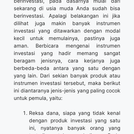
berinvestasi, pada dasarnya mulai dari
sekarang di usia muda Anda sudah bisa
berinvestasi. Apalagi belakangan ini jika
dilihat juga makin banyak instrumen
investasi yang ditawarkan dengan modal
kecil untuk memulainya, pastinya juga
aman. Berbicara mengenai instrumen
investasi yang hadir memang sangat
beragam jenisnya, cara kerjanya juga
berbeda-beda antara yang satu dengan
yang lain. Dari sekian banyak produk atau
instrumen investasi tersebut, maka berikut
ini diantaranya jenis-jenis yang paling cocok
untuk pemula, yaitu:
Reksa dana, siapa yang tidak kenal
dengan produk investasi yang satu
ini, nyatanya banyak orang yang