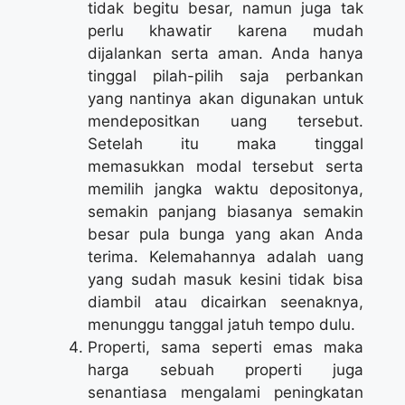
tidak begitu besar, namun juga tak
perlu khawatir karena mudah
dijalankan serta aman. Anda hanya
tinggal pilah-pilih saja perbankan
yang nantinya akan digunakan untuk
mendepositkan uang tersebut.
Setelah itu maka tinggal
memasukkan modal tersebut serta
memilih jangka waktu depositonya,
semakin panjang biasanya semakin
besar pula bunga yang akan Anda
terima. Kelemahannya adalah uang
yang sudah masuk kesini tidak bisa
diambil atau dicairkan seenaknya,
menunggu tanggal jatuh tempo dulu.
Properti, sama seperti emas maka
harga sebuah properti juga
senantiasa mengalami peningkatan