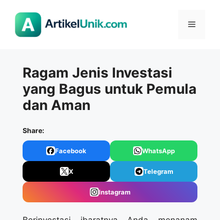
Langsung
ke
Menu
isi
Ragam Jenis Investasi
yang Bagus untuk Pemula
dan Aman
Share:
Facebook
WhatsApp
X
Telegram
Instagram