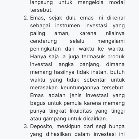
langsung untuk mengelola modal
tersebut.
Emas, sejak dulu emas ini dikenal
sebagai instrumen investasi yang
paling aman, karena nilainya
cenderung selalu mengalami
peningkatan dari waktu ke waktu.
Hanya saja ia juga termasuk produk
investasi jangka panjang, dimana
memang hasilnya tidak instan, butuh
waktu yang tidak sebentar untuk
merasakan keuntungannya tersebut.
Emas adalah jenis investasi yang
bagus untuk pemula karena memang
punya tingkat likuiditas yang tinggi
atau gampang untuk dicairkan.
Deposito, meskipun dari segi bunga
yang dihasilkan dalam investasi ini