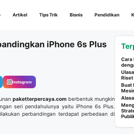
e
Artikel
Tips Trik
Bisnis
Pendidikan
K
andingkan iPhone 6s Plus
Ter
Cara 
denga
Ulasa
Riset
Instagram
Buat 
Mesin
Alasa
gunan
paketterpercaya.com
berbentuk mungkin
Mengg
gan seri pendahulunya yaitu iPhone 6s Plus.
Strat
dilakukan perbandingan terdapat perbedaan di
Publi