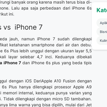
rungi banyak orang karena masih terus bisa di-
hone. Lalu apa saja perbedaan dari iPhone 6s
Kat
kut ini.
Apli
us vs iPhone 7
Bisni
beda jauh, namun iPhone 7 sudah dilengkapi
Kuli
fikat ketahanan smartphone dari air dan debu.
e 6s Plus lebih unggul dengan ukuran layar 5,5
li layar selebar 4,7 inci. Keduanya dibekali
a iPhone 7
dan iPhone 6s plus yang beda tipis
ggul dengan iOS DariApple A10 Fusion dengan
6s Plus hanya dilengkapi prosesor Apple A9
 memori internal, keduanya punya varian yang
. Tidak dilengkapi dengan micro SD tambahan.
ya lima warna yang bisa dipilih, mulai dari Jet