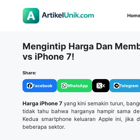
Langsung
ke
Hom
isi
Mengintip Harga Dan Memb
vs iPhone 7!
Share:
Facebook
WhatsApp
X
Telegram
Harga iPhone 7
yang kini semakin turun, ban
tidak tahu bahwa harganya hampir sama den
Kedua smartphone keluaran Apple ini, jika 
beberapa sektor.