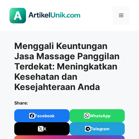
Langsung
ke
Menu
isi
Menggali Keuntungan
Jasa Massage Panggilan
Terdekat: Meningkatkan
Kesehatan dan
Kesejahteraan Anda
Share:
Facebook
WhatsApp
X
Telegram