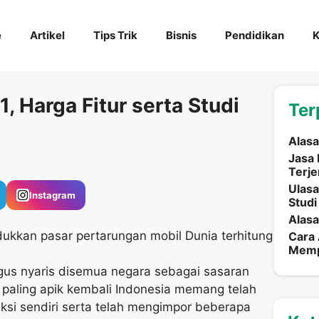
e
Artikel
Tips Trik
Bisnis
Pendidikan
K
, Harga Fitur serta Studi
Ter
Alasa
Jasa
Terj
Ulasa
Instagram
Studi
Alasa
ukkan pasar pertarungan mobil Dunia terhitung
Cara 
Memp
gus nyaris disemua negara sebagai sasaran
 paling apik kembali Indonesia memang telah
ksi sendiri serta telah mengimpor beberapa