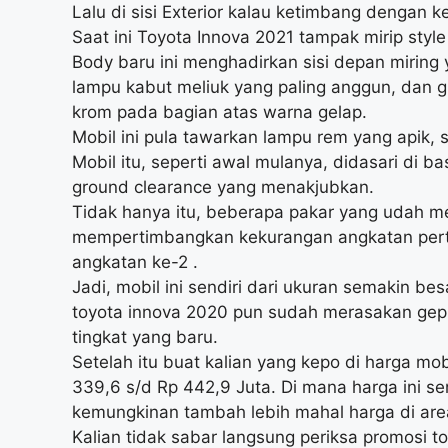
Lalu di sisi Exterior kalau ketimbang dengan ke
Saat ini Toyota Innova 2021 tampak mirip style
Body baru ini menghadirkan sisi depan miring 
lampu kabut meliuk yang paling anggun, dan gril r
krom pada bagian atas warna gelap.
Mobil ini pula tawarkan lampu rem yang apik, sp
Mobil itu, seperti awal mulanya, didasari di bas
ground clearance yang menakjubkan.
Tidak hanya itu, beberapa pakar yang udah me
mempertimbangkan kekurangan angkatan pert
angkatan ke-2 .
Jadi, mobil ini sendiri dari ukuran semakin besa
toyota innova 2020 pun sudah merasakan gepr
tingkat yang baru.
Setelah itu buat kalian yang kepo di harga mobi
339,6 s/d Rp 442,9 Juta. Di mana harga ini se
kemungkinan tambah lebih mahal harga di area
Kalian tidak sabar langsung periksa promosi t