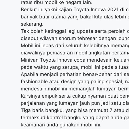
ratus ribu mobil ke negara lain.
Berikut ini yakni kajian Toyota Innova 2021 dim
banyak butir utama yang bakal kita ulas lebih
sekarang.
Tak boleh ketinggal lagi update serta peroleh 
disebut wilayah shorum tebresar dengan loun
Mobil ini lepas dari seluruh kelebihnya mema
diawalinya pemasaran mobil angkatan pertama 
Minivan Toyota Innova coba mendesain keluara
pada waktu yang serupa, mobil ini pada situas
Apabila menjadi perhatian benar-benar dari se
fashionable atau design yang paling spesial,
mendesain mobil ini memanglah lumayan berm
Kursinya empuk serta cukup nyaman buat pe
perjalanan yang lumayan jauh pun jadi satu di
Tiga baris bangku, yang bisa memuat 7 atau 
termaksud kontrol bangku yang dapat anda g
keamanan anda gunakan mobil ini.