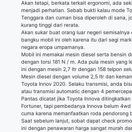
Akan tetapi, berkata terkait ergonomi, ada s
menjadi perhatian. Sebab bukti kalau mode To
Tenggara dan cuman bisa diperoleh di sana, j
kurang tinggi dari rerata.
Akan sukar buat orang luar negeri semisalnya 
bangku mobil ini oleh karena itu dari segi m
negara eropa umpamanya.
Mobil ini memakai mesin diesel serta bensin 
dengan torsi 181 N / m. Ada pula mesin yang leb
ini dengan mesin 2,7 ltr dengan 158 telpon selu
Mesin diesel dengan volume 2,5 ltr dan kema
Toyota Innov 2020. Selaku transmisi, anda bi
atau transmisi automatic dengan 4 pemercepa
Pantas dicatat jika Toyota Innova ditingkatk
Fortuner, tapi pembedanya Innova belum 4wd
cuma karena memanfaatkan roda pendorong b
Saat sebelum lanjut, sobat dapat check promosi
ini dengan penawaran harga sangat murah dari