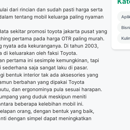
Kat
ulai dari rincian dan sudah pasti harga serta
 dalam tentang mobil keluarga paling nyaman
Apli
Bisni
data sekitar promosi toyota jakarta pusat yang
ching pertama pada harga OTR paling murah.
Kuli
ng nyata ada kekuranganya. Di tahun 2003,
di keluarakan oleh faksi Toyota.
n pertama ini sesimple kemungkinan, tapi
i sederhana saja sangat laku di pasar.
gi bentuk interior tak ada aksesories yang
 namun berbahan yang dipakai Toyota
utu, dan ergonominya pula sesuai harapan.
numpang yang duduk meskipun meniti
antara beberapa kelebihan mobil ini.
delapan orang, dengan bentuk yang baik,
anti dengan simpel dapat meningkatkan