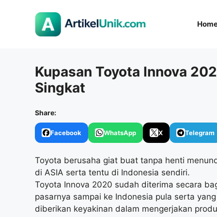
Langsung
ke
Hom
isi
Kupasan Toyota Innova 2021
Singkat
Share:
Facebook
WhatsApp
X
Telegram
Toyota berusaha giat buat tanpa henti menund
di ASIA serta tentu di Indonesia sendiri.
Toyota Innova 2020 sudah diterima secara ba
pasarnya sampai ke Indonesia pula serta yang
diberikan keyakinan dalam mengerjakan produ