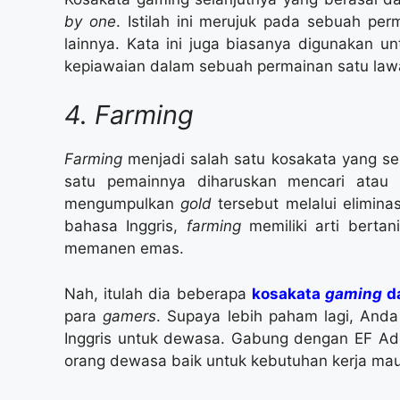
by one
. Istilah ini merujuk pada sebuah pe
lainnya. Kata ini juga biasanya digunakan u
kepiawaian dalam sebuah permainan satu law
4. Farming
Farming
menjadi salah satu kosakata yang s
satu pemainnya diharuskan mencari ata
mengumpulkan
gold
tersebut melalui elimin
bahasa Inggris,
farming
memiliki arti berta
memanen emas.
Nah, itulah dia beberapa
kosakata
gaming
d
para
gamers
. Supaya lebih paham lagi, Anda
Inggris untuk dewasa. Gabung dengan EF Adul
orang dewasa baik untuk kebutuhan kerja maup