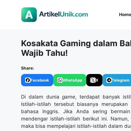
Langsung
ke
Hom
isi
Kosakata Gaming dalam Bah
Wajib Tahu!
Share:
Facebook
WhatsApp
X
Telegram
Di dalam dunia
game
, terdapat banyak isti
Istilah-istilah tersebut biasanya merupakan
bahasa Inggris. Jika Anda sering berma
mendengar istilah-istilah berikut ini. Nam
maka bisa mempelajari istilah-istilah dalam d