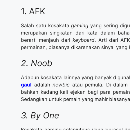
1. AFK
Salah satu kosakata
gaming
yang sering digu
merupakan singkatan dari kata dalam bahas
berarti menjauh dari
keyboard
. Arti dari A
permainan, biasanya dikarenakan sinyal yang 
2. Noob
Adapun kosakata lainnya yang banyak diguna
gaul
adalah
newbie
atau pemula. Di dalam
bahkan kadang kali ejekan bagi para pemai
Sedangkan untuk pemain yang mahir biasanya d
3. By One
Kosakata gaming selanjutnya yang berasal da