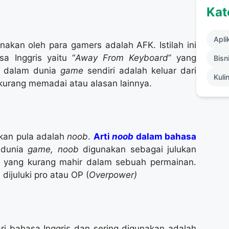
Kat
Apli
nakan oleh para gamers adalah AFK. Istilah ini
a Inggris yaitu “
Away From Keyboard
” yang
Bisni
FK dalam dunia
game
sendiri adalah keluar dari
Kuli
kurang memadai atau alasan lainnya.
kan pula adalah
noob
.
Arti
noob
dalam bahasa
 dunia
game, noob
digunakan sebagai julukan
n yang kurang mahir dalam sebuah permainan.
ijuluki pro atau OP (
Overpower)
ri bahasa Inggris dan sering digunakan adalah