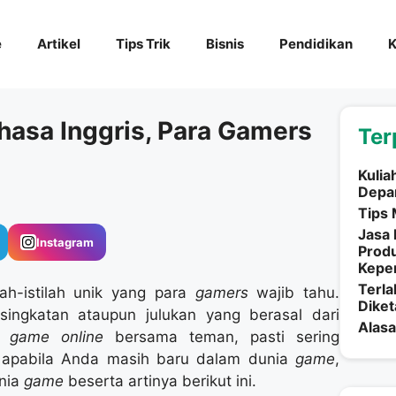
e
Artikel
Tips Trik
Bisnis
Pendidikan
K
asa Inggris, Para Gamers
Ter
Kulia
Depa
Tips 
Jasa 
Instagram
Produ
Keper
Terla
lah-istilah unik yang para
gamers
wajib tahu.
Diket
 singkatan ataupun julukan yang berasal dari
Alasa
in
game online
bersama teman, pasti sering
un, apabila Anda masih baru dalam dunia
game
,
unia
game
beserta artinya berikut ini.