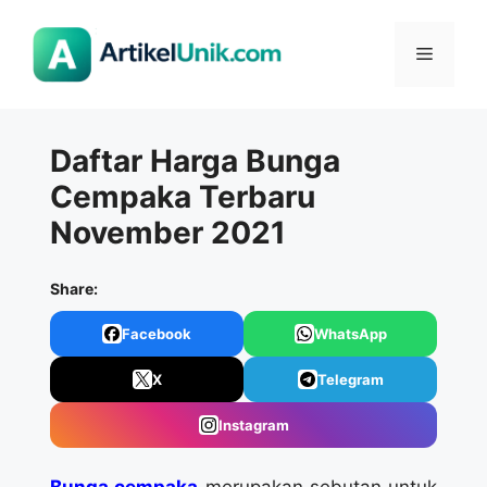
Langsung
ke
Menu
isi
Daftar Harga Bunga
Cempaka Terbaru
November 2021
Share:
Facebook
WhatsApp
X
Telegram
Instagram