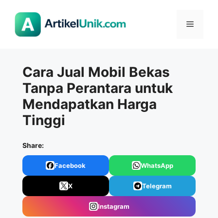
Langsung
ke
Menu
isi
Cara Jual Mobil Bekas
Tanpa Perantara untuk
Mendapatkan Harga
Tinggi
Share:
Facebook
WhatsApp
X
Telegram
Instagram