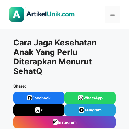
Langsung
ke
Menu
isi
Cara Jaga Kesehatan
Anak Yang Perlu
Diterapkan Menurut
SehatQ
Share:
Facebook
WhatsApp
X
Telegram
Instagram