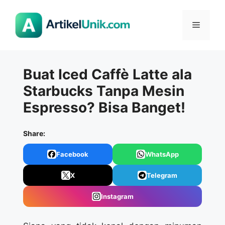
Langsung
ke
Menu
isi
Buat Iced Caffè Latte ala
Starbucks Tanpa Mesin
Espresso? Bisa Banget!
Share:
Facebook
WhatsApp
X
Telegram
Instagram