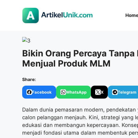
Langsung
ke
Hom
isi
Bikin Orang Percaya Tanpa
Menjual Produk MLM
Share:
Facebook
WhatsApp
X
Telegram
Dalam dunia pemasaran modern, pendekatan ya
calon pelanggan menjauh. Kini, strategi yang
edukasi dan membangun kepercayaan. Kons
menjadi fondasi utama dalam membentuk perse