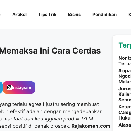
e
Artikel
Tips Trik
Bisnis
Pendidikan
K
Ter
 Memaksa Ini Cara Cerdas
Nonto
Terba
Siapa
Ngodi
Makin
Instagram
Jurus
Kulia
Semes
ng terlalu agresif justru sering membuat
Keter
 lebih efektif adalah dengan mengedepankan
Caleg
Huku
ep
manfaat dan keunggulan produk MLM
Alasa
psi positif di benak prospek
. Rajakomen.com