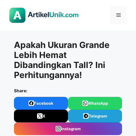
Langsung
ke
Menu
isi
Apakah Ukuran Grande
Lebih Hemat
Dibandingkan Tall? Ini
Perhitungannya!
Share:
Facebook
WhatsApp
X
Telegram
Instagram