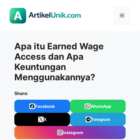
Langsung
ke
Menu
isi
Apa itu Earned Wage
Access dan Apa
Keuntungan
Menggunakannya?
Share:
Facebook
WhatsApp
X
Telegram
Instagram