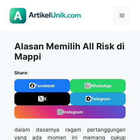
Langsung
ke
Menu
isi
Alasan Memilih All Risk di
Mappi
Share:
Facebook
WhatsApp
X
Telegram
Instagram
dalam dasarnya ragam pertanggungan
yang ada momen ini memang cukup