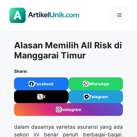
Langsung
ke
Menu
isi
Alasan Memilih All Risk di
Manggarai Timur
Share:
Facebook
WhatsApp
X
Telegram
Instagram
dalam dasarnya varietas asuransi yang ada
sekon ini benar penuh berbagai-bagai.