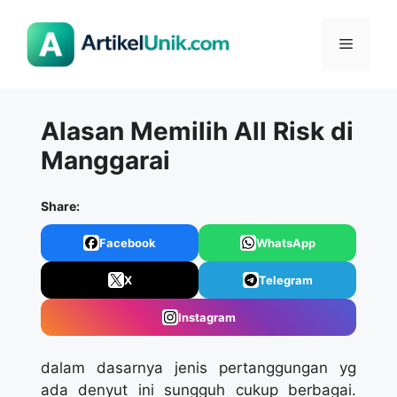
Langsung
ke
Menu
isi
Alasan Memilih All Risk di
Manggarai
Share:
Facebook
WhatsApp
X
Telegram
Instagram
dalam dasarnya jenis pertanggungan yg
ada denyut ini sungguh cukup berbagai.