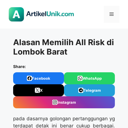
Langsung
ke
Menu
isi
Alasan Memilih All Risk di
Lombok Barat
Share:
Facebook
WhatsApp
X
Telegram
Instagram
pada dasarnya golongan pertanggungan yg
terdapat detak ini benar cukup berbagai.