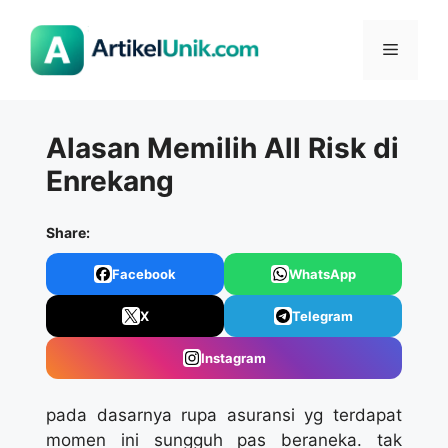
Langsung
ke
Menu
isi
Alasan Memilih All Risk di
Enrekang
Share:
Facebook
WhatsApp
X
Telegram
Instagram
pada dasarnya rupa asuransi yg terdapat
momen ini sungguh pas beraneka. tak