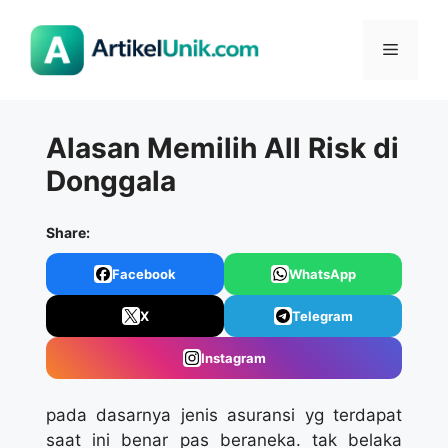
Langsung
ke
Menu
isi
Alasan Memilih All Risk di
Donggala
Share:
Facebook
WhatsApp
X
Telegram
Instagram
pada dasarnya jenis asuransi yg terdapat
saat ini benar pas beraneka. tak belaka