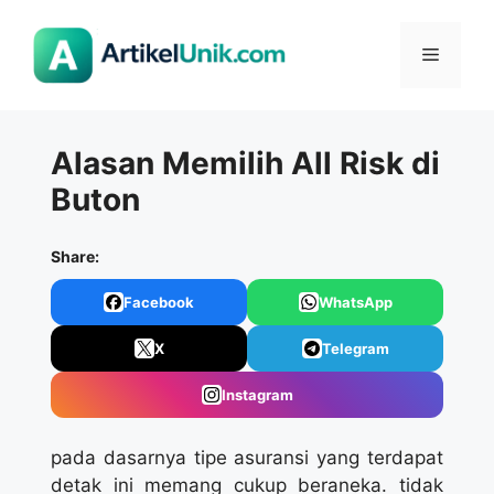
Langsung
ke
Menu
isi
Alasan Memilih All Risk di
Buton
Share:
Facebook
WhatsApp
X
Telegram
Instagram
pada dasarnya tipe asuransi yang terdapat
detak ini memang cukup beraneka. tidak