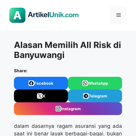
Langsung
ke
Menu
isi
Alasan Memilih All Risk di
Banyuwangi
Share:
Facebook
WhatsApp
X
Telegram
Instagram
dalam dasarnya ragam asuransi yang ada
saat ini benar layak berbagai-bagai. bukan