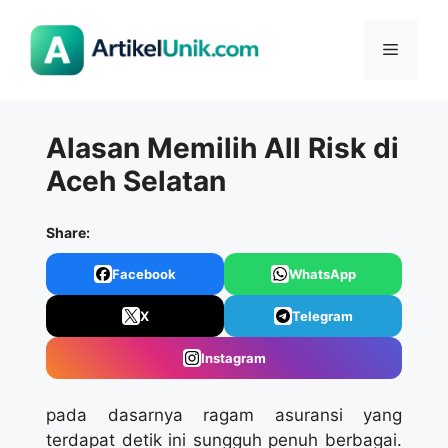
Langsung
ke
Menu
isi
Alasan Memilih All Risk di
Aceh Selatan
Share:
Facebook
WhatsApp
X
Telegram
Instagram
pada dasarnya ragam asuransi yang
terdapat detik ini sungguh penuh berbagai.