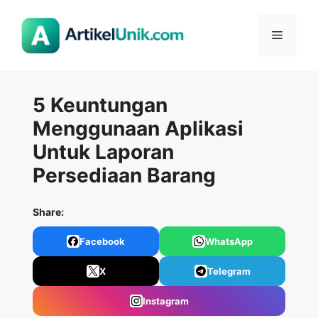
Langsung
ke
Menu
isi
5 Keuntungan
Menggunaan Aplikasi
Untuk Laporan
Persediaan Barang
Share:
Facebook
WhatsApp
X
Telegram
Instagram